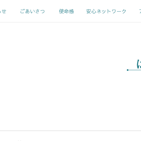
らせ
ごあいさつ
使命感
安心ネットワーク
めの会
ック広報誌
ットワーク