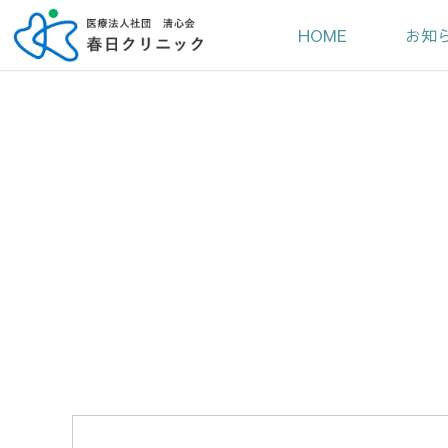
HOME
お知
おりひ
春日クリニ
はるかぜネ