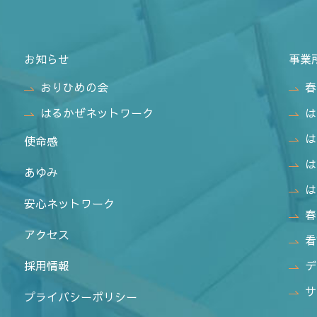
お知らせ
事業
おりひめの会
春
はるかぜネットワーク
は
は
使命感
は
あゆみ
は
安心ネットワーク
春
アクセス
看
採用情報
デ
サ
プライバシーポリシー