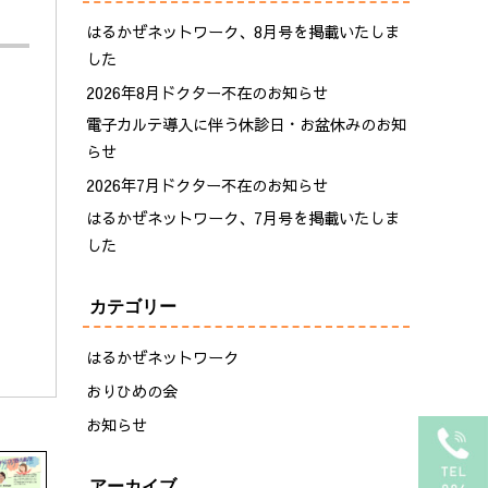
リハビリテーション
はるかぜネットワーク、8月号を掲載いたしま
看護小規模多機能型
した
居宅介護はるかぜ
2026年8月ドクター不在のお知らせ
電子カルテ導入に伴う休診日・お盆休みのお知
デイサービスセンター
らせ
はるかぜ
2026年7月ドクター不在のお知らせ
サービス付き高齢者向
はるかぜネットワーク、7月号を掲載いたしま
。
け住宅
した
杏心の丘
カテゴリー
はるかぜネットワーク
おりひめの会
お知らせ
アーカイブ