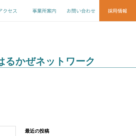
アクセス
事業所案内
お問い合わせ
採用情報
春日クリニック
先輩スタッフの声
はるかぜ訪問看護
募集要項
ステーション
エントリーフォーム
はるかぜネットワーク
はるかぜ介護福祉
ステーション
はるかぜ居宅介護
支援事業所
はるかぜ通所
リハビリステーション
春日クリニック訪問
最近の投稿