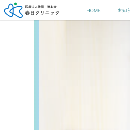
HOME
お知
おりひ
春日クリニ
はるかぜネ