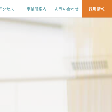
アクセス
事業所案内
お問い合わせ
採用情報
春日クリニック
先輩スタッフの声
はるかぜ訪問看護
募集要項
ステーション
エントリーフォーム
はるかぜ介護福祉
ステーション
はるかぜ居宅介護
支援事業所
はるかぜ通所
リハビリステーション
春日クリニック訪問