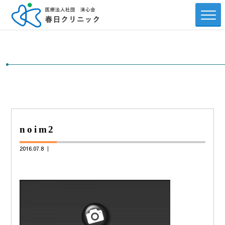
noim2
2016.07.8 ｜